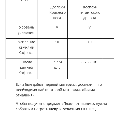
Доспехи
Доспехи
Красного
гигантского
носа
древня
Уровень
V
V
усиления
Усиление
10
10
камнями
Кафраса
Число
7 224
8 260 шт.
камней
шт.
Кафраса
Если был добыт первый материал, доспехи — то
необходимо найти второй материал, «Пламя
отчаяния».
Чтобы получить предмет «Пламя отчаяния», нужно
собрать и нагреть
Искры отчаяния
(100 шт.).