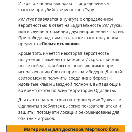
Искры отчаяния выпадают с определенным
шансом при убийстве монстров Туру.
Уллутук появляется в Тункуте с определенной
вероятностью в ответ на «Бдительность Уллутука»
или в случае вторжения двух непрошенных гостей.
При победе над ним есть также шанс получения
предмета
«Пламя отчаяния»
.
Кроме того, имеется некоторая вероятность
получения Пламени отчаяния и Искры отчаяния
после победы над боссом, появляющимся при
использовании Cвитка призыва Ибедора. Данный
свиток можно получить, соединив в форме
[+]
Ядовитые клыки Звездной полночи,
выпадающие
во время охоты по всей территории Одиллиты.
Для охоты на монстров на территориях Тункуты и
Одиллиты требуются высокие показатели атаки и
защиты, потому эти локации рекомендованы для
опытных игроков.
Материалы для доспехов Мертвого бога