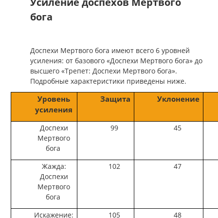
Усиление доспехов Мертвого
бога
Доспехи Мертвого бога имеют всего 6 уровней
усиления: от базового «Доспехи Мертвого бога» до
высшего «Трепет: Доспехи Мертвого бога».
Подробные характеристики приведены ниже.
Уровень
Защита
Уклонение
усиления
Доспехи
99
45
Мертвого
бога
Жажда:
102
47
Доспехи
Мертвого
бога
Искажение:
105
48