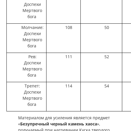
Доспехи
Мертвого
бога
Молчание:
108
50
Доспехи
Мертвого
бога
Рев:
111
52
Доспехи
Мертвого
бога
Трепет:
114
54
Доспехи
Мертвого
бога
Материалом для усиления является предмет
«
Безупречный черный камень хаоса
»,
получаемый при нагревании Куска твердого