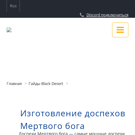
Rus
Discord подключиться
Новости
Гайды
Главная
Гайды Black Desert
Подключиться к Discord
Изготовление доспехов
О сайте
Мертвого бога
Доспехи Мертвого бога — самые мощные доспехи