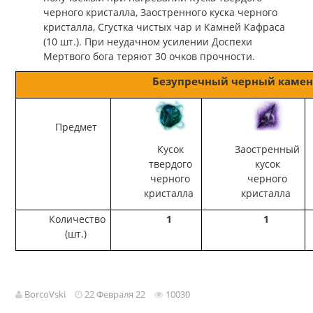
черного кристалла, Заостренного куска черного
кристалла, Сгустка чистых чар и Камней Кафраса
(10 шт.). При неудачном усилении Доспехи
Мертвого бога теряют 30 очков прочности.
Безупречный черный камен
Предмет
Кусок
Заостренный
твердого
кусок
черного
черного
кристалла
кристалла
Количество
1
1
(шт.)
BorcoVski
22 Февраля 22
10030