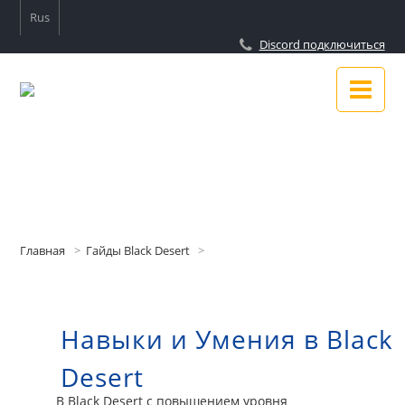
Rus
Discord подключиться
Новости
Гайды
Главная
Гайды Black Desert
Подключиться к Discord
Навыки и Умения в Black
О сайте
Desert
В Black Desert с повышением уровня