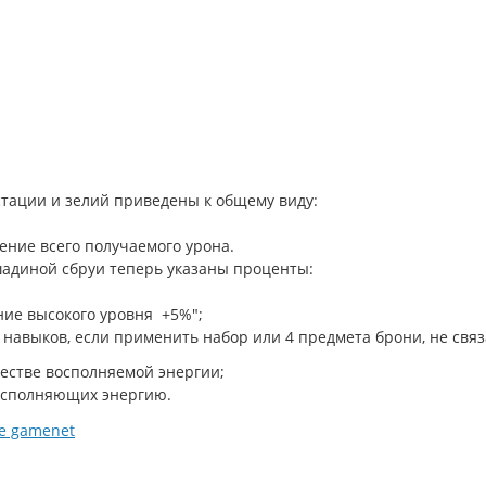
тации и зелий приведены к общему виду:
ение всего получаемого урона.
шадиной сбруи теперь указаны проценты:
ие высокого уровня +5%";
авыков, если применить набор или 4 предмета брони, не связ
честве восполняемой энергии;
осполняющих энергию.
е gamenet