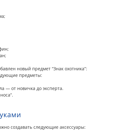
ма;
фин;
ан;
бавлен новый предмет “Знак охотника”:
ледующие предметы:
а — от новичка до эксперта.
носа”.
руками
можно создавать следующие аксессуары: