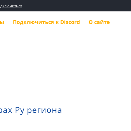
одключиться
ды
Подключиться к Discord
О сайте
рах Ру региона