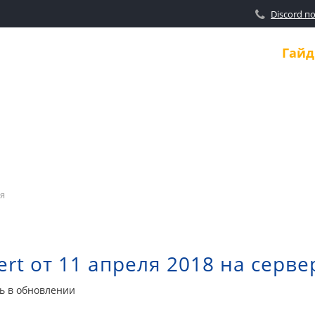
Discord п
Новости
Гай
ля
rt от 11 апреля 2018 на серве
ть в обновлении