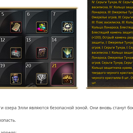
и озера Элли являются безопасной зоной. Они вновь станут бо
попасть.
 апреля: