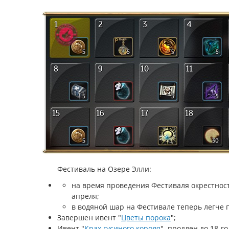
Фестиваль на Озере Элли:
на время проведения Фестиваля окрестност
апреля;
в водяной шар на Фестивале теперь легче 
Завершен ивент "
Цветы порока
";
Ивент "
Крах гусиного короля
" продлен до 18-го