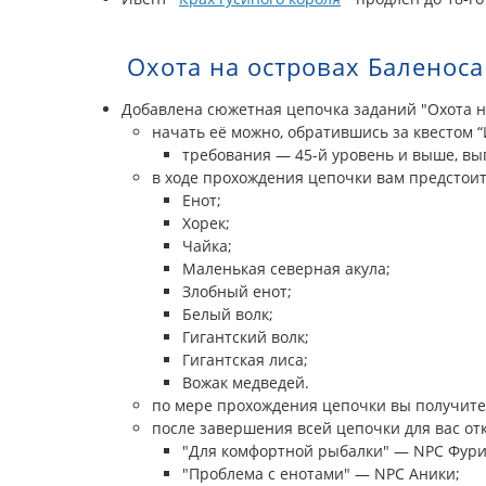
Охота на островах Баленоса
Добавлена сюжетная цепочка заданий "Охота н
начать её можно, обратившись за квестом 
требования — 45-й уровень и выше, вы
в ходе прохождения цепочки вам предстоит
Енот;
Хорек;
Чайка;
Маленькая северная акула;
Злобный енот;
Белый волк;
Гигантский волк;
Гигантская лиса;
Вожак медведей.
по мере прохождения цепочки вы получите 
после завершения всей цепочки для вас от
"Для комфортной рыбалки" — NPC Фури
"Проблема с енотами" — NPC Аники;