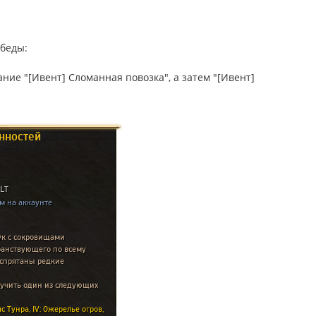
обеды:
е "[Ивент] Сломанная повозка", а затем "[Ивент]