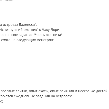
а островах Баленоса":
“Исчезнувший охотник” к Чаку Лори:
полненное задание "Честь охотника".
 охота на следующих монстров:
золотые слитки, опыт охоты, опыт влияния и несколько достой
кроются ежедневные задания на островах:
о;