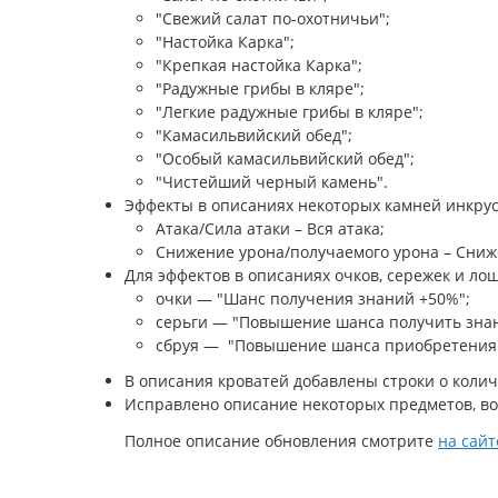
"Свежий салат по-охотничьи";
"Настойка Карка";
"Крепкая настойка Карка";
"Радужные грибы в кляре";
"Легкие радужные грибы в кляре";
"Камасильвийский обед";
"Особый камасильвийский обед";
"Чистейший черный камень".
Эффекты в описаниях некоторых камней инкрус
Атака/Сила атаки – Вся атака;
Снижение урона/получаемого урона – Сниж
Для эффектов в описаниях очков, сережек и ло
очки — "Шанс получения знаний +50%";
серьги — "Повышение шанса получить знан
сбруя — "Повышение шанса приобретения н
В описания кроватей добавлены строки о коли
Исправлено описание некоторых предметов, в
Полное описание обновления смотрите
на сайт