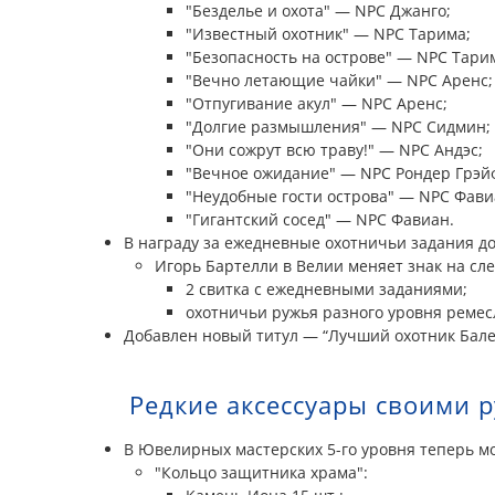
"Безделье и охота" — NPC Джанго;
"Известный охотник" — NPC Тарима;
"Безопасность на острове" — NPC Тари
"Вечно летающие чайки" — NPC Аренс;
"Отпугивание акул" — NPC Аренс;
"Долгие размышления" — NPC Сидмин;
"Они сожрут всю траву!" — NPC Андэс;
"Вечное ожидание" — NPC Рондер Грэй
"Неудобные гости острова" — NPC Фави
"Гигантский сосед" — NPC Фавиан.
В награду за ежедневные охотничьи задания до
Игорь Бартелли в Велии меняет знак на с
2 свитка с ежедневными заданиями;
охотничьи ружья разного уровня ремесл
Добавлен новый титул — “Лучший охотник Бале
Редкие аксессуары своими 
В Ювелирных мастерских 5-го уровня теперь 
"Кольцо защитника храма":