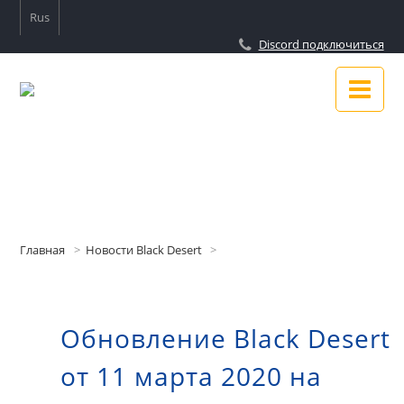
Rus
Discord подключиться
Новости
Гайды
Главная
Новости Black Desert
Подключиться к Discord
Обновление Black Desert
О сайте
от 11 марта 2020 на