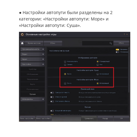
● Настройки автопути были разделены на 2
категории: «Настройки автопути: Море» и
«Настройки автопути: Суша».