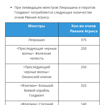
При ликвидации монстров Лекрашана и пиратов
Голдмонт потребляется следующее количество
очков Рвения Агриса.
Монстры
Кол-во очков
Рвения Агриса
Лекрашан
375
<Преследующая черные
250
волны> Железная
челюсть
<Преследующий
250
черные волны>
Океанский клинок
<Флагман> Большой
325
боевой корабль
Голдмонт
<Флагман> Средний
140