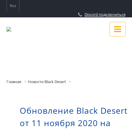
Rus
Discord подключиться
Новости
Гайды
Главная
Новости Black Desert
Подключиться к Discord
Обновление Black Desert
О сайте
от 11 ноября 2020 на