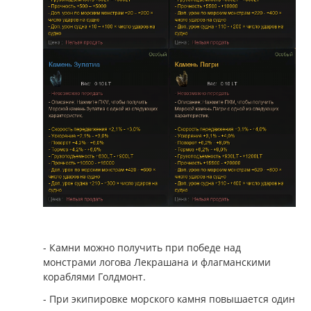
- Камни можно получить при победе над
монстрами логова Лекрашана и флагманскими
кораблями Голдмонт.
- При экипировке морского камня повышается один