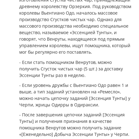
древнему королевству Орзеркия. Под руководством
королевы Вьентиано Одо, началось массовое
производство Сгустков чистых чар. Однако для
массового производства необходимо специальное
вещество, называемое «Эссенцией Тунты», и
говорят, что Венруты, находящиеся под прямым
управлением королевы, ищут помощника, который
мог бы регулярно его поставлять.
- Если стать помощником Венрутов, можно
получить Сгусток чистых чар (5 шт.) за доставку
Эссенции Тунты раз в неделю.
- Если уровень дружбы с Вьентиано Одо равен 1 и
выше, а тип заданий установлен на «Ремесло»,
можно начать цепочку заданий [Эссенция Тунты] у
Черпи, жрицы Одирры в Одираксии.
- После завершения цепочки заданий [Эссенция
Тунты] и получения признания в качестве
помощника Венрутов можно получить задание
«[Еженедельно] Добыча Эссенции Тунты» у Черпи.