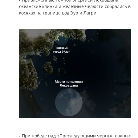
океанские клинки и железные челюсти собрались в
косяках на границе вод Эур и Лагри.
- При победе над <Преследующими черные волны>