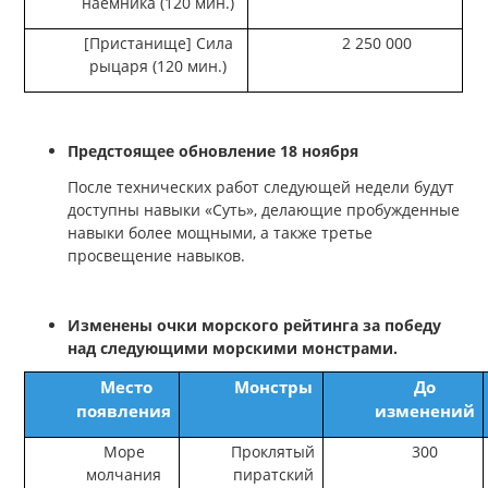
наемника (120 мин.)
[Пристанище] Сила
2 250 000
рыцаря (120 мин.)
Предстоящее обновление 18 ноября
После технических работ следующей недели будут
доступны навыки «Суть», делающие пробужденные
навыки более мощными, а также третье
просвещение навыков.
Изменены очки морского рейтинга за победу
над следующими морскими монстрами.
Место
Монстры
До
появления
изменений
Море
Проклятый
300
молчания
пиратский