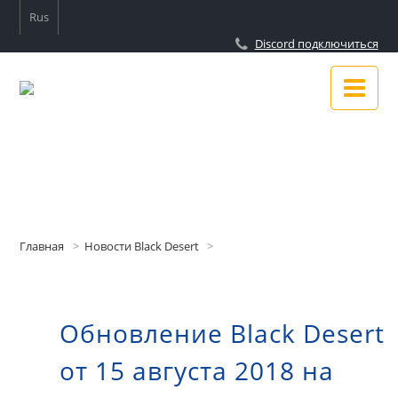
Rus
Discord подключиться
Новости
Гайды
Главная
Новости Black Desert
Подключиться к Discord
Обновление Black Desert
О сайте
от 15 августа 2018 на