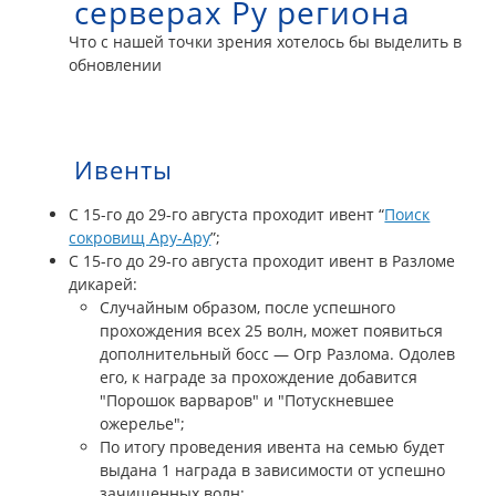
серверах Ру региона
Что с нашей точки зрения хотелось бы выделить в
обновлении
Ивенты
С 15-го до 29-го августа проходит ивент “
Поиск
сокровищ Ару-Ару
”;
С 15-го до 29-го августа проходит ивент в Разломе
дикарей:
Случайным образом, после успешного
прохождения всех 25 волн, может появиться
дополнительный босс — Огр Разлома. Одолев
его, к награде за прохождение добавится
"Порошок варваров" и "Потускневшее
ожерелье";
По итогу проведения ивента на семью будет
выдана 1 награда в зависимости от успешно
зачищенных волн: