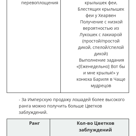
перевоплощения
крылышек феи,
Блестящих крылышек
феи у Хеарвен
Получение с низкой
вероятностью из
Лукошек с лакиарой
(простой/простой
дикой, спелой/спелой
дикой)
Выполнение задания
«[Еженедельно] Вот бы
и мне крылья!» у
конюха Бариля в Чаще
мудрецов
- За Имперскую продажу лошадей более высокого
ранга можно получить больше Цветков
заблуждений.
Ранг
Кол-во Цветков
заблуждений