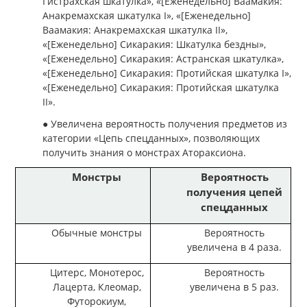
Гистрахская шкатулка», «[Еженедельно] Ваамакия:
Анакремахская шкатулка I», «[Еженедельно]
Ваамакия: Анакремахская шкатулка II»,
«[Еженедельно] Сикаракия: Шкатулка бездны»,
«[Еженедельно] Сикаракия: Астранская шкатулка»,
«[Еженедельно] Сикаракия: Протийская шкатулка I»,
«[Еженедельно] Сикаракия: Протийская шкатулка
II».
● Увеличена вероятность получения предметов из
категории «Цепь спецданных», позволяющих
получить знания о монстрах Атораксиона.
Монстры
Вероятность
получения цепей
спецданных
Обычные монстры
Вероятность
увеличена в 4 раза.
Цитерс, Монотерос,
Вероятность
Лацерта, Клеомар,
увеличена в 5 раз.
Футорокиум,