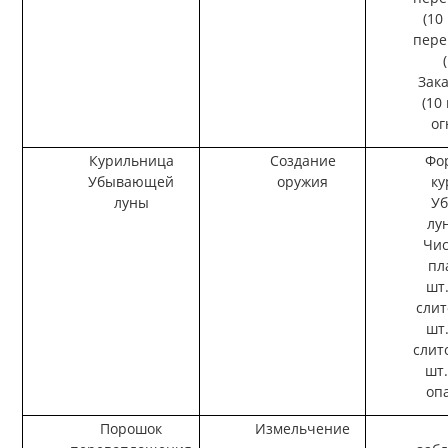
(10
пер
Зак
(10
ог
Курильница
Создание
Фо
Убывающей
оружия
к
луны
У
лун
Чис
пл
шт
слит
шт
слит
шт
опа
Порошок
Измельчение