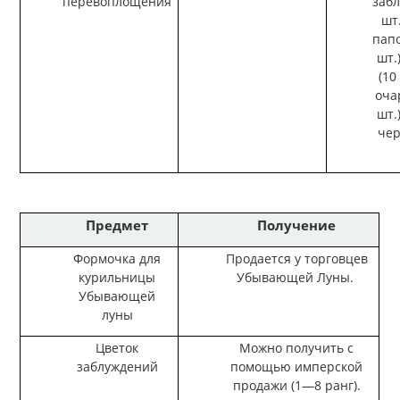
перевоплощения
забл
шт
папо
шт.
(10
оча
шт.
чер
Предмет
Получение
Формочка для
Продается у торговцев
курильницы
Убывающей Луны.
Убывающей
луны
Цветок
Можно получить с
заблуждений
помощью имперской
продажи (1—8 ранг).