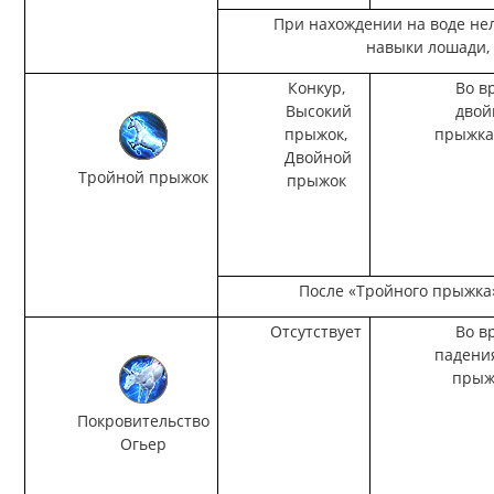
При нахождении на воде не
навыки лошади,
Конкур,
Во в
Высокий
двой
прыжок,
прыжка
Двойной
Тройной прыжок
прыжок
После «Тройного прыжка
Отсутствует
Во в
падени
прыж
Покровительство
Огьер