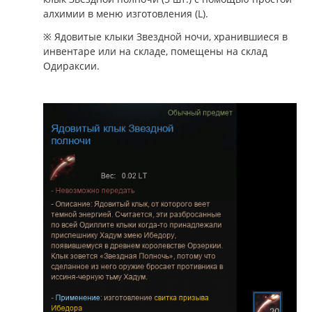
алхимии в меню изготовления (L).
※ Ядовитые клыки Звездной ночи, хранившиеся в
инвентаре или на складе, помещены на склад
Одираксии.