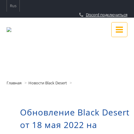
Rus
Discord подключиться
Новости
Гайды
Главная
Новости Black Desert
Подключиться к Discord
Обновление Black Desert
О сайте
от 18 мая 2022 на