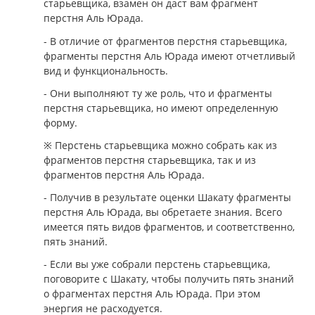
старьевщика, взамен он даст вам фрагмент
перстня Аль Юрада.
- В отличие от фрагментов перстня старьевщика,
фрагменты перстня Аль Юрада имеют отчетливый
вид и функциональность.
- Они выполняют ту же роль, что и фрагменты
перстня старьевщика, но имеют определенную
форму.
※ Перстень старьевщика можно собрать как из
фрагментов перстня старьевщика, так и из
фрагментов перстня Аль Юрада.
- Получив в результате оценки Шакату фрагменты
перстня Аль Юрада, вы обретаете знания. Всего
имеется пять видов фрагментов, и соответственно,
пять знаний.
- Если вы уже собрали перстень старьевщика,
поговорите с Шакату, чтобы получить пять знаний
о фрагментах перстня Аль Юрада. При этом
энергия не расходуется.