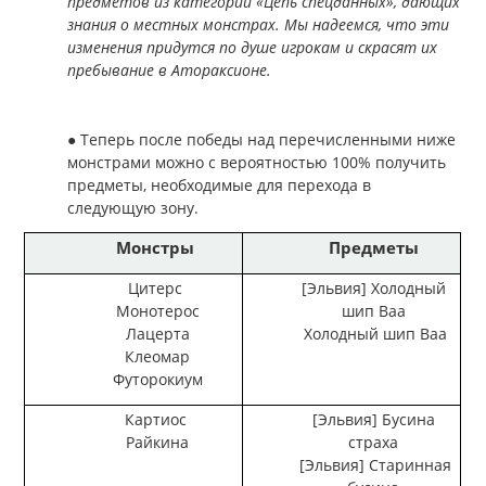
предметов из категории «Цепь спецданных», дающих
знания о местных монстрах. Мы надеемся, что эти
изменения придутся по душе игрокам и скрасят их
пребывание в Атораксионе.
● Теперь после победы над перечисленными ниже
монстрами можно с вероятностью 100% получить
предметы, необходимые для перехода в
следующую зону.
Монстры
Предметы
Цитерс
[Эльвия] Холодный
Монотерос
шип Ваа
Лацерта
Холодный шип Ваа
Клеомар
Футорокиум
Картиос
[Эльвия] Бусина
Райкина
страха
[Эльвия] Старинная