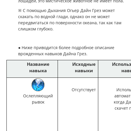
лошадей, это мистическое животное не имеет пола.
※ С помощью Дыхания Огьер Дайн Грез может
скакать по водной глади, однако он не может
передвигаться по поверхности океана, так как там
слишком глубоко.
● Ниже приводится более подробное описание
врожденных навыков Дайна Грез.
Название
Исходные
Исполь
навыка
навыки
нав
Отсутствует
Исполь
Ослепляющий
автомат
рывок
когда Д
скачет 