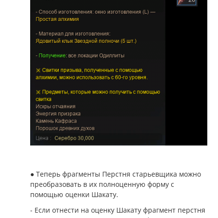
● Теперь фрагменты Перстня старьевщика можно
преобразовать в их полноценную форму с
помощью оценки Шакату.
- Если отнести на оценку Шакату фрагмент перстня