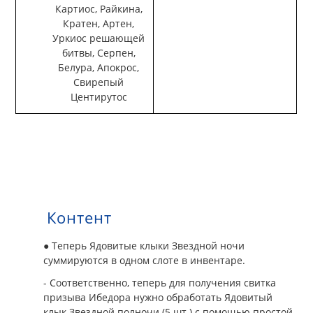
Картиос, Райкина,
Кратен, Артен,
Уркиос решающей
битвы, Серпен,
Белура, Апокрос,
Свирепый
Центирутос
Контент
● Теперь Ядовитые клыки Звездной ночи
суммируются в одном слоте в инвентаре.
- Соответственно, теперь для получения свитка
призыва Ибедора нужно обработать Ядовитый
клык Звездной полночи (5 шт.) с помощью простой