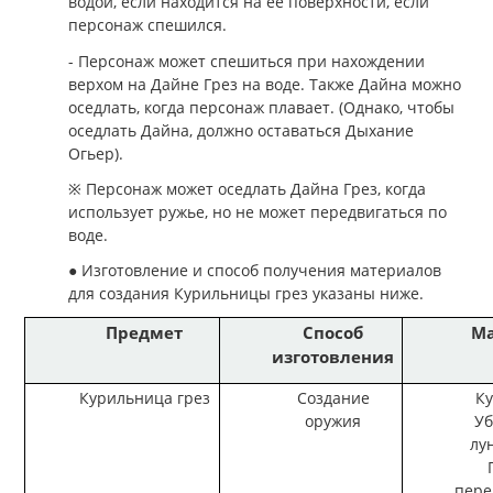
водой, если находится на ее поверхности, если
персонаж спешился.
- Персонаж может спешиться при нахождении
верхом на Дайне Грез на воде. Также Дайна можно
оседлать, когда персонаж плавает. (Однако, чтобы
оседлать Дайна, должно оставаться Дыхание
Огьер).
※ Персонаж может оседлать Дайна Грез, когда
использует ружье, но не может передвигаться по
воде.
● Изготовление и способ получения материалов
для создания Курильницы грез указаны ниже.
Предмет
Способ
М
изготовления
Курильница грез
Создание
К
оружия
У
лун
пер