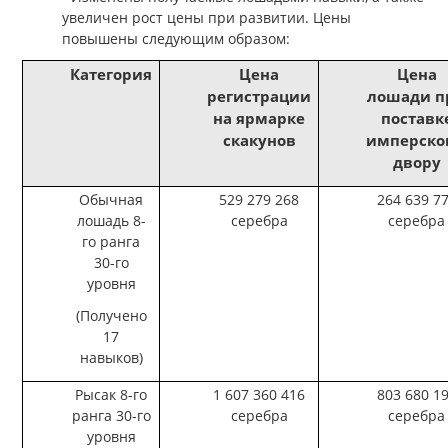
увеличен рост цены при развитии. Цены
повышены следующим образом:
Категория
Цена
Цена
регистрации
лошади п
на ярмарке
поставк
скакунов
имперско
двору
Обычная
529 279 268
264 639 7
лошадь 8-
серебра
серебра
го ранга
30-го
уровня
(Получено
17
навыков)
Рысак 8-го
1 607 360 416
803 680 1
ранга 30-го
серебра
серебра
уровня