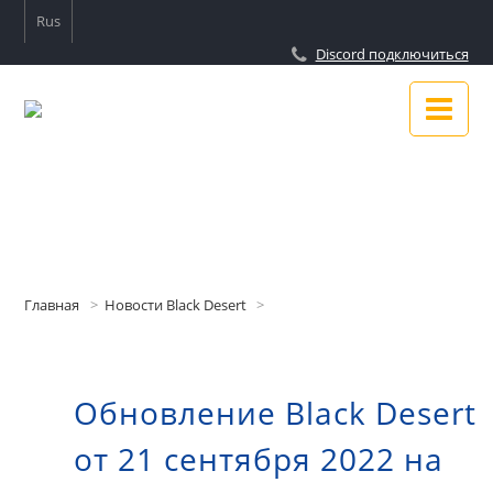
Rus
Discord подключиться
Новости
Гайды
Главная
Новости Black Desert
Подключиться к Discord
Обновление Black Desert
О сайте
от 21 сентября 2022 на