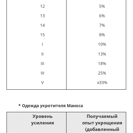
12
5%
13
6%
14
7%
15
8%
I
10%
II
13%
III
18%
IV
25%
V
x33%
* Одежда укротителя Маноса
Уровень
Получаемый
усиления
опыт укрощения
(добавленный