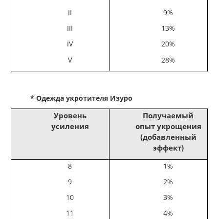
II
9%
III
13%
IV
20%
V
28%
* Одежда укротителя Изуро
Уровень
Получаемый
усиления
опыт укрощения
(добавленный
эффект)
8
1%
9
2%
10
3%
11
4%