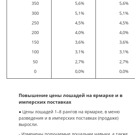
350
5,6%
5,6%
300
5,1%
5,1%
250
4,5%
4,5%
200
4,0%
4,0%
150
3,6%
3,6%
100
3,1%
3,1%
50
2,7%
2,7%
0
0,0%
0,0%
Повышение цены лошадей на ярмарке и в
имперских поставках
● Цены лошадей 1–8 рангов на ярмарке, в меню
разведения и в имперских поставках (продаже)
выросли.
- Изменены получаемые лошадьми навыки, а также