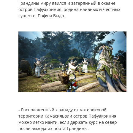
Грандины миру явился и затерянный в океане
остров Пафуакриния, родина наивных и честных
существ: Пафу и Выдр.
- Расположенный к западу от материковой
территории Камасильвии остров Пафуакриния
можно легко найти, если держать курс на север
после выхода из порта Грандины.