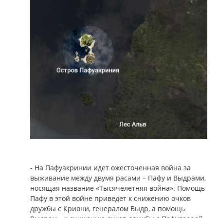
- На Пафуакринии идет ожесточенная война за
выживание между двумя расами – Пафу и Выдрами,
носящая название «Тысячелетняя война». Помощь
Пафу в этой войне приведет к снижению очков
дружбы с Криони, генералом Выдр, а помощь