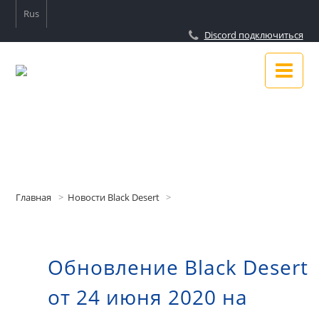
Rus
Discord подключиться
Новости
Гайды
Главная
Новости Black Desert
Подключиться к Discord
Обновление Black Desert
О сайте
от 24 июня 2020 на