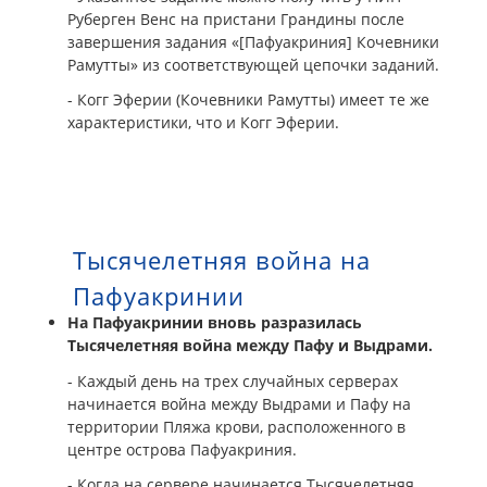
Руберген Венс на пристани Грандины после
завершения задания «[Пафуакриния] Кочевники
Рамутты» из соответствующей цепочки заданий.
- Когг Эферии (Кочевники Рамутты) имеет те же
характеристики, что и Когг Эферии.
Тысячелетняя война на
Пафуакринии
На Пафуакринии вновь разразилась
Тысячелетняя война между Пафу и Выдрами.
- Каждый день на трех случайных серверах
начинается война между Выдрами и Пафу на
территории Пляжа крови, расположенного в
центре острова Пафуакриния.
- Когда на сервере начинается Тысячелетняя