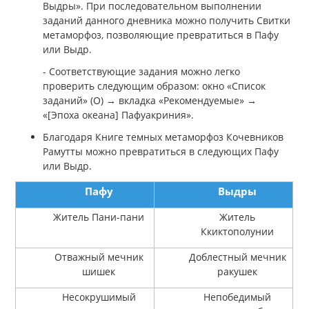
Выдры». При последовательном выполнении
заданий данного дневника можно получить Свитки
метаморфоз, позволяющие превратиться в Пафу
или Выдр.
- Соответствующие задания можно легко
проверить следующим образом: окно «Список
заданий» (О) → вкладка «Рекомендуемые» →
«[Эпоха океана] Пафуакриния».
Благодаря Книге темных метаморфоз Кочевников
Рамутты можно превратиться в следующих Пафу
или Выдр.
Пафу
Выдры
Житель Пани-пани
Житель
Ккиктополунии
Отважный мечник
Доблестный мечник
шишек
ракушек
Несокрушимый
Непобедимый