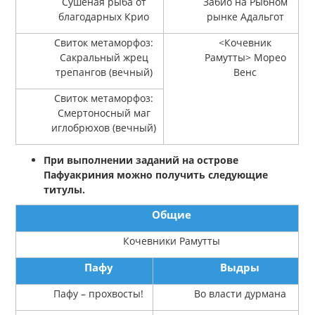
Сушеная рыба от
Забио на Рыбном
благодарных Крио
рынке Адальгот
Свиток метаморфоз:
<Кочевник
Сакральный жрец
Рамутты> Морео
трепангов (вечный)
Венс
Свиток метаморфоз:
Смертоносный маг
иглобрюхов (вечный)
При выполнении заданий на острове
Пафуакриния можно получить следующие
титулы.
Общие
Кочевники Рамутты
Пафу
Выдры
Пафу – прохвосты!
Во власти дурмана