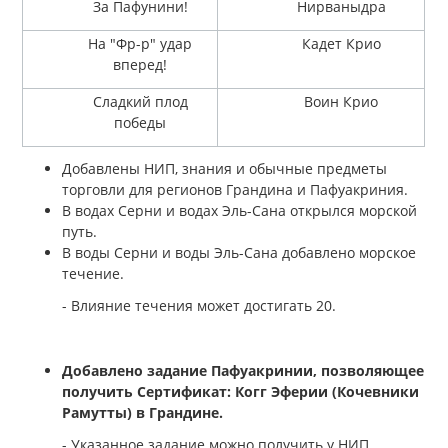
За Пафунини!
Нирваныдра
На "Фр-р" удар
Кадет Крио
вперед!
Сладкий плод
Воин Крио
победы
Добавлены НИП, знания и обычные предметы
торговли для регионов Грандина и Пафуакриния.
В водах Серни и водах Эль-Сана открылся морской
путь.
В воды Серни и воды Эль-Сана добавлено морское
течение.
- Влияние течения может достигать 20.
Добавлено задание Пафуакринии, позволяющее
получить Сертификат: Когг Эферии (Кочевники
Рамутты) в Грандине.
- Указанное задание можно получить у НИП