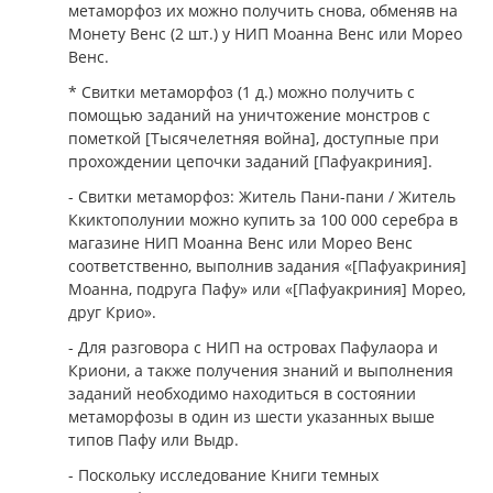
метаморфоз их можно получить снова, обменяв на
Монету Венс (2 шт.) у НИП Моанна Венс или Морео
Венс.
* Свитки метаморфоз (1 д.) можно получить с
помощью заданий на уничтожение монстров с
пометкой [Тысячелетняя война], доступные при
прохождении цепочки заданий [Пафуакриния].
- Свитки метаморфоз: Житель Пани-пани / Житель
Ккиктополунии можно купить за 100 000 серебра в
магазине НИП Моанна Венс или Морео Венс
соответственно, выполнив задания «[Пафуакриния]
Моанна, подруга Пафу» или «[Пафуакриния] Морео,
друг Крио».
- Для разговора с НИП на островах Пафулаора и
Криони, а также получения знаний и выполнения
заданий необходимо находиться в состоянии
метаморфозы в один из шести указанных выше
типов Пафу или Выдр.
- Поскольку исследование Книги темных