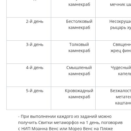
камнекраб
мечник ш
2-й день
Бестолковый
Несокруш
камнекраб
рыцарь х
3-й день
Толковый
Священ
камнекраб
жрец фин
4-й день
Смышленый
Чудесный
камнекраб
капел
5-й день
Кровожадный
Безжалос
камнекраб
метате
каштан
- При выполнении каждого из заданий можно
получить Свитки метаморфоз на 1 день, поговорив
с НИП Моанна Венс или Морео Венс на Пляже