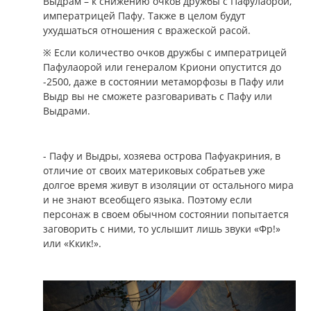
Выдрам – к снижению очков дружбы с Пафулаорой,
императрицей Пафу. Также в целом будут
ухудшаться отношения с вражеской расой.
※ Если количество очков дружбы с императрицей
Пафулаорой или генералом Криони опустится до
-2500, даже в состоянии метаморфозы в Пафу или
Выдр вы не сможете разговаривать с Пафу или
Выдрами.
- Пафу и Выдры, хозяева острова Пафуакриния, в
отличие от своих материковых собратьев уже
долгое время живут в изоляции от остального мира
и не знают всеобщего языка. Поэтому если
персонаж в своем обычном состоянии попытается
заговорить с ними, то услышит лишь звуки «Фр!»
или «Ккик!».