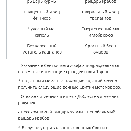
рыцарь хурмы
рыцарь крабов
Священный жрец
Сакральный жрец
фиников
трепангов
Чудесный маг
Смертоносный маг
капель
иглобрюхов
Безжалостный
Яростный боец
метатель каштанов
омаров
- Указанные Свитки метаморфоз подразделяются
на вечные и имеющие срок действия 1 день.
* На данный момент с помощью заданий можно
получить следующие вечные Свитки метаморфоз.
- Отважный мечник шишек / Доблестный мечник
ракушек
- Несокрушимый рыцарь хурмы / Непобедимый
рыцарь крабов
* В случае утери указанных вечных Свитков