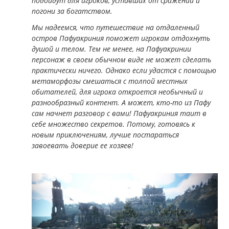
подойдут для игроков, уставших от сражений и
погони за богатством.
Мы надеемся, что путешествие на отдаленный
остров Пафуакриния поможет игрокам отдохнуть
душой и телом. Тем не менее, на Пафуакринии
персонаж в своем обычном виде не может сделать
практически ничего. Однако если удастся с помощью
метаморфозы смешаться с толпой местных
обитателей, для игрока откроется необычный и
разнообразный контент. А может, кто-то из Пафу
сам начнет разговор с вами! Пафуакриния таит в
себе множество секретов. Потому, готовясь к
новым приключениям, лучше постараться
завоевать доверие ее хозяев!