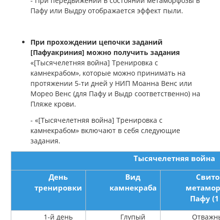
- При передвижении в состоянии метаморфозы в
Пафу или Выдру отображается эффект пыли.
При прохождении цепочки заданий
[Пафуакриния] можно получить задания
«[Тысячелетняя война] Тренировка с
камнекрабом», которые можно принимать на
протяжении 5-ти дней у НИП Моанна Венс или
Морео Венс (для Пафу и Выдр соответственно) на
Пляже крови.
- «[Тысячелетняя война] Тренировка с
камнекрабом» включают в себя следующие
задания.
Тысячелетняя война
День
Вид
Свито
тренировки
камнекраба
метамор
Пафу (1 
1-й день
Глупый
Отважн