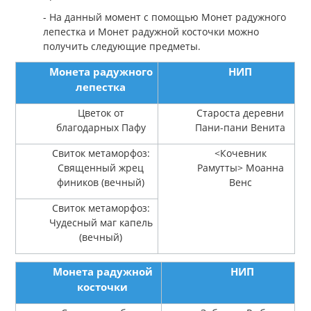
- На данный момент с помощью Монет радужного
лепестка и Монет радужной косточки можно
получить следующие предметы.
Монета радужного
НИП
лепестка
Цветок от
Староста деревни
благодарных Пафу
Пани-пани Венита
Свиток метаморфоз:
<Кочевник
Священный жрец
Рамутты> Моанна
фиников (вечный)
Венс
Свиток метаморфоз:
Чудесный маг капель
(вечный)
Монета радужной
НИП
косточки