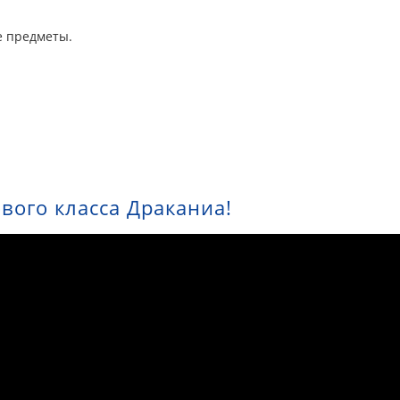
е предметы.
вого класса Драканиа!