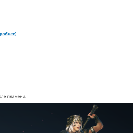
робнее]
оле пламени.