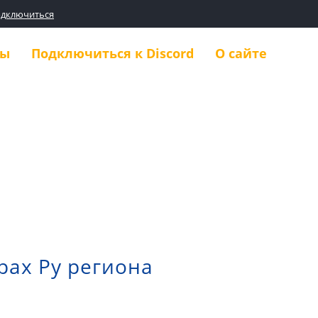
одключиться
ды
Подключиться к Discord
О сайте
рах Ру региона