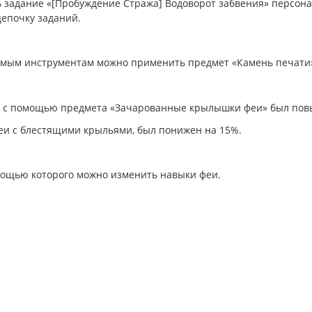
 задание «[Пробуждение Стража] Водоворот забвения» персон
цепочку заданий.
емым инструментам можно применить предмет «Камень печати
 с помощью предмета «Зачарованные крылышки феи» был повы
и с блестящими крыльями, был понижен на 15%.
мощью которого можно изменить навыки феи.