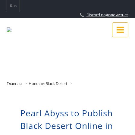
Rus
Discord подключиться
Новости
Гайды
Главная
Новости Black Desert
Подключиться к Discord
Pearl Abyss to Publish
О сайте
Black Desert Online in